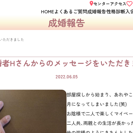
センターアクセス
HOME
よくあるご質問
成婚報告
性格診断
入
成婚報告
いただきました
婚者Hさんからのメッセージをいただき
2022.06.05
部屋探しから始まり、あれやこ
月になってしまいました(笑)
お陰様で二人で楽しくマイペー
二人共､両親との生活が長かっ
他の皆様のようにきちんとした