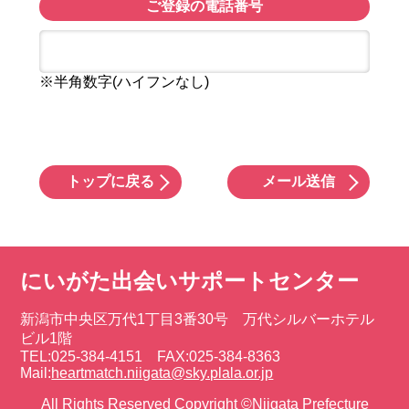
ご登録の電話番号
※半角数字(ハイフンなし)
トップに戻る
メール送信
にいがた出会いサポートセンター
新潟市中央区万代1丁目3番30号 万代シルバーホテル
ビル1階
TEL:025-384-4151 FAX:025-384-8363
Mail:
heartmatch.niigata@sky.plala.or.jp
All Rights Reserved Copyright ©Niigata Prefecture