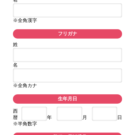
※全角漢字
フリガナ
姓
名
※全角カナ
生年月日
西
暦
年
月
日
※半角数字