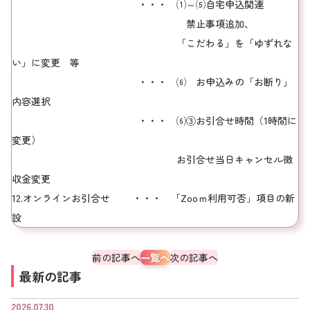
・・・ ⑴～⑸自宅申込関連
禁止事項追加、
「こだわる」を「ゆずれな
い」に変更 等
・・・ ⑹ お申込みの「お断り」
内容選択
・・・ ⑹③お引合せ時間（1時間に
変更）
お引合せ当日キャンセル徴
収金変更
12.オンラインお引合せ ・・・ 「Zooｍ利用可否」項目の新
設
前の記事へ
一覧へ
次の記事へ
最新の記事
2026.07.30