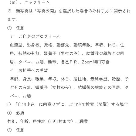
（※）、ニックネーム
※ 顔写真は「写真公開」を選択した場合のみ相手方に開示され
ます。
② 任意
ア ご自身のプロフィール
血液型、出身校、資格、勤務先、勤続年数、年収、休日、住
居、転勤の有無、婿養子（男性のみ）、結婚後の親族との同
居、タバコ、お酒、趣味、自己ＰＲ、Zoom利用可否
イ お相手への希望
年齢、身長、職業、年収、休日、居住地、最終学歴、婚歴、子
どもの有無、婿養子（女性のみ）、結婚後の親族との同居、タ
バコ、お酒
ⅲ）「自宅申込」に同意せずに、ご自宅で検索（閲覧）する場合
① 必須
性別、年齢、居住地（市町村まで）、職業
② 任意