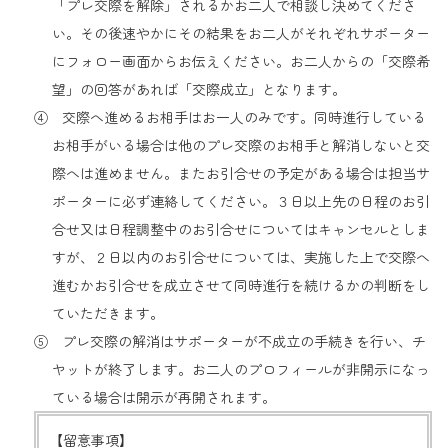
「プレ交際を解除」されるかお二人で相談し決めてくださ
い。その後速やかにその結果をお二人がそれぞれサポーター
にフォロー画面からお伝えください。お二人からの「交際希
望」の回答があれば「交際成立」となります。
④ 交際へ進めるお相手はお一人のみです。同時進行している
お相手がいる場合は他のプレ交際のお相手と解消しないと交
際へは進めません。またお引合せの予定がある場合は担当サ
ポーターに必ず連絡してください。３日以上先の日程のお引
合せ又は日程調整中のお引合せについてはキャンセルとしま
すが、２日以内のお引合せについては、実施した上で交際へ
進むかお引合せを成立させて同時進行を続けるかの判断をし
ていただきます。
⑤ プレ交際の解消はサポーターが不成立の手続きを行い、チ
ヤットが終了します。お二人のプロフィールが非開示になっ
ている場合は開示が再開されます。
【留意事項】