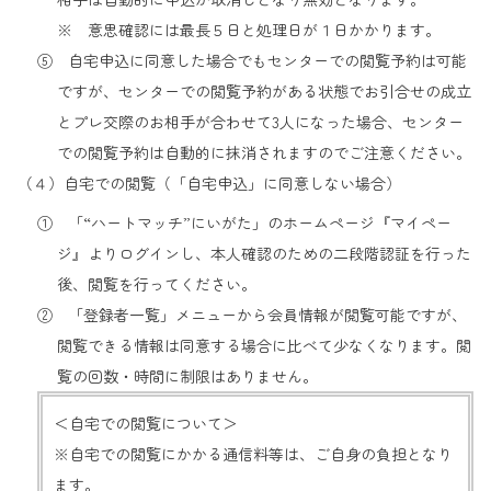
※ 意思確認には最長５日と処理日が１日かかります。
⑤ 自宅申込に同意した場合でもセンターでの閲覧予約は可能
ですが、センターでの閲覧予約がある状態でお引合せの成立
とプレ交際のお相手が合わせて3人になった場合、センター
での閲覧予約は自動的に抹消されますのでご注意ください。
（４）自宅での閲覧（「自宅申込」に同意しない場合）
① 「“ハートマッチ”にいがた」のホームページ『マイペー
ジ』よりログインし、本人確認のための二段階認証を行った
後、閲覧を行ってください。
② 「登録者一覧」メニューから会員情報が閲覧可能ですが、
閲覧できる情報は同意する場合に比べて少なくなります。閲
覧の回数・時間に制限はありません。
＜自宅での閲覧について＞
※自宅での閲覧にかかる通信料等は、ご自身の負担となり
ます。