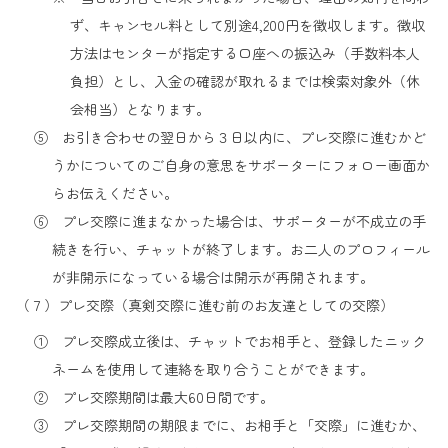
ず、キャンセル料として別途4,200円を徴収します。徴収
方法はセンターが指定する口座への振込み（手数料本人
負担）とし、入金の確認が取れるまでは検索対象外（休
会相当）となります。
⑤ お引き合わせの翌日から３日以内に、プレ交際に進むかど
うかについてのご自身の意思をサポーターにフォロー画面か
らお伝えください。
⑥ プレ交際に進まなかった場合は、サポーターが不成立の手
続きを行い、チャットが終了します。お二人のプロフィール
が非開示になっている場合は開示が再開されます。
（７）プレ交際（真剣交際に進む前のお友達としての交際）
① プレ交際成立後は、チャットでお相手と、登録したニック
ネームを使用して連絡を取り合うことができます。
② プレ交際期間は最大60日間です。
③ プレ交際期間の期限までに、お相手と「交際」に進むか、