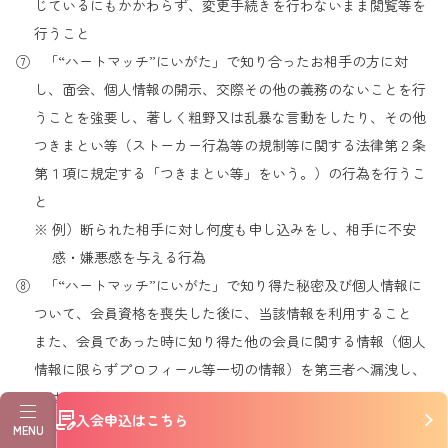
じているにもかかわらず、変更手続きを行わないまま閲覧等を
行うこと
⑦ 「“ハートマッチ”にいがた」で知り合ったお相手の方に対
し、面会、個人情報の開示、交際その他の義務のないことを行
うことを強要し、著しく粗野又は乱暴な言動をしたり、その他
つきまとい等（ストーカー行為等の規制等に関する法律第２条
第１項に規定する「つきまとい等」をいう。）の行為を行うこ
と
※ 例）断られた相手に対し何度も申し込みをし、相手に不安
感・嫌悪感を与える行為
⑧ 「“ハートマッチ”にいがた」で知り得た秘密及び個人情報に
ついて、会員資格を喪失した後に、当該情報を利用すること
また、会員であった時に知り得た他の会員に関する情報（個人
情報に限らずプロフィール等一切の情報）を第三者へ漏洩し、
又は公開すること
入会申込はこちら
そして、センターの許可なく当該情報を複製・複写（資料や画