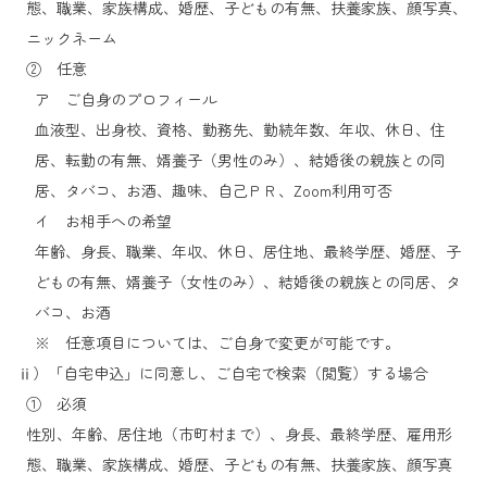
態、職業、家族構成、婚歴、子どもの有無、扶養家族、顔写真、
ニックネーム
② 任意
ア ご自身のプロフィール
血液型、出身校、資格、勤務先、勤続年数、年収、休日、住
居、転勤の有無、婿養子（男性のみ）、結婚後の親族との同
居、タバコ、お酒、趣味、自己ＰＲ、Zoom利用可否
イ お相手への希望
年齢、身長、職業、年収、休日、居住地、最終学歴、婚歴、子
どもの有無、婿養子（女性のみ）、結婚後の親族との同居、タ
バコ、お酒
※ 任意項目については、ご自身で変更が可能です。
ⅱ）「自宅申込」に同意し、ご自宅で検索（閲覧）する場合
① 必須
性別、年齢、居住地（市町村まで）、身長、最終学歴、雇用形
態、職業、家族構成、婚歴、子どもの有無、扶養家族、顔写真