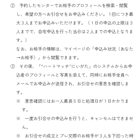
② 予約したセンターでお相手のプロフィールを検索・閲覧
し、希望の方へお引合せをお申込みください。１回につき最
大３人までお申込みいただけます。（１日の申込の上限は３
人までで、自宅申込を行った当日は２人までの申込となりま
す。）
なお、お相手の情報は、マイページの「申込み状況（あなた
→お相手）」から閲覧できます。
③ その後、「“ハートマッチ”にいがた」のシステムからお申
込者のプロフィールと写真を添えて、同時にお相手全員へ
メールでお申込みが送信され、お引合せの意思を確認しま
す。
※ 意思確認にはお一人最長５日と処理日が１日かかりま
す。
※ 一度お引合せの申込みを行うと、キャンセルはできませ
ん。
※ お引合せの成立とプレ交際のお相手が３人を下回った時