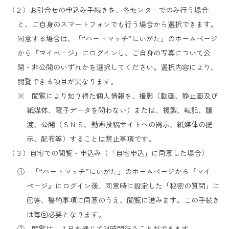
（２）お引合せの申込み手続きを、各センターでのみ行う場合
と、ご自身のスマートフォンでも行う場合から選択できます。
同意する場合は、「“ハートマッチ”にいがた」のホームページ
から『マイページ』にログインし、ご自身の写真について公
開・非公開のいずれかを選択してください。選択内容により、
閲覧できる項目が異なります。
※ 閲覧により知り得た個人情報を、撮影（動画、静止画及び
紙媒体、電子データを問わない）または、複製、転記、譲
渡、公開（ＳＮＳ、動画投稿サイトへの掲示、紙媒体の提
示、配布等）することは禁止事項です。
（３）自宅での閲覧・申込み（「自宅申込」に同意した場合）
① 「“ハートマッチ”にいがた」のホームページから『マイ
ページ』にログイン後、同意時に設定した「秘密の質問」に
回答、誓約事項に同意のうえ、閲覧に進みます。この手続き
は毎回必要となります。
② 閲覧は、１日を通じて24時間行うことができます。