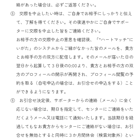
絡があった場合は、必ずご返答ください。
⑤ 交際を中止したい時は、ご自身でお相手にしっかりと伝え
て、了解を得てください。その後速やかにご自身でサポー
ターに交際を中止した旨をご連絡ください。
お相手の方の交際中止の意思を確認後、「“ハートマッチ”に
いがた」のシステムからご縁がなかった旨のメールを、貴方
とお相手の方の双方に配信します。そのメールが届いた日の
翌日から起算して３日後の0:00より、貴方とお相手の方の双
方のプロフィールの開示が再開され、プロフィール閲覧の予
約を取る（自宅申込の場合は、お引合せの申込をする）こと
ができるようになります。
⑥ お引合せ決定後、サポーターからの連絡（メール）に全く
応じない場合は、期日を指定して、センターにご連絡をいた
だくようメール又は電話にて通知いたします。当該期日を経
過してもなお貴方からセンターにご連絡がない場合は、お引
合せを無効とすると同時に３か月間休会（検索対象外）とい