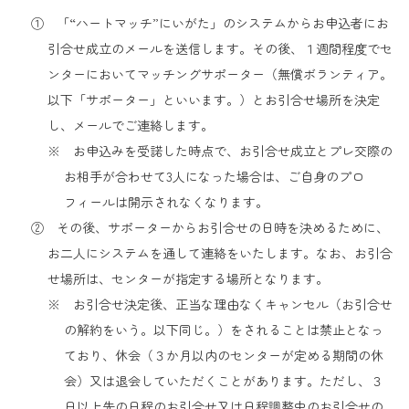
① 「“ハートマッチ”にいがた」のシステムからお申込者にお
引合せ成立のメールを送信します。その後、１週間程度でセ
ンターにおいてマッチングサポーター（無償ボランティア。
以下「サポーター」といいます。）とお引合せ場所を決定
し、メールでご連絡します。
※ お申込みを受諾した時点で、お引合せ成立とプレ交際の
お相手が合わせて3人になった場合は、ご自身のプロ
フィールは開示されなくなります。
② その後、サポーターからお引合せの日時を決めるために、
お二人にシステムを通して連絡をいたします。なお、お引合
せ場所は、センターが指定する場所となります。
※ お引合せ決定後、正当な理由なくキャンセル（お引合せ
の解約をいう。以下同じ。）をされることは禁止となっ
ており、休会（３か月以内のセンターが定める期間の休
会）又は退会していただくことがあります。ただし、３
日以上先の日程のお引合せ又は日程調整中のお引合せの