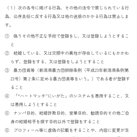
（１）次の各号に掲げる行為、その他の法令で禁じられている行
為、公序良俗に反する行為又は他の迷惑のかかる行為は禁止しま
す。
① 偽りその他不正な手段で登録をし、又は登録しようとするこ
と
② 結婚している、又は交際中の異性が存在しているにもかかわ
らず、登録をする、又は登録をしようとすること
③ 暴力団員等（新潟県暴力団排除条例（平成23年新潟県条例第
23号）第２条に定める暴力団員等をいう。）である者が登録す
ること
④ 「“ハートマッチ”にいがた」のシステムを悪用すること、又
は悪用しようとすること
⑤ ナンパ目的、結婚詐欺目的、営業目的、勧誘目的その他ご自
身の結婚相手を探す目的以外で登録をすること
⑥ プロフィール等に虚偽の記載をすることや、内容に変更が生