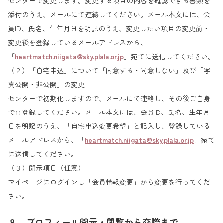
センターで変更します。変更する項目の内容を確認できる書類を
添付のうえ、メールにて連絡してください。メール本文には、会
員ID、氏名、生年月日を明記のうえ、変更したい項目の変更前・
変更後を登録しているメールアドレスから、
「
heartmatch.niigata@sky.plala.or.jp
」宛てに送信してください。
（２）「自宅申込」について「同意する・同意しない」及び「写
真公開・非公開」の変更
センターで初期化しますので、メールにて連絡し、その後ご自身
で再登録してください。メール本文には、会員ID、氏名、生年月
日を明記のうえ、「自宅申込変更希望」と記入し、登録している
メールアドレスから、「
heartmatch.niigata@sky.plala.or.jp
」宛て
に送信してください。
（３）開示項目（任意）
マイページにログインし「会員情報変更」から変更を行ってくだ
さい。
８ プロフィール開示・閲覧から交際まで