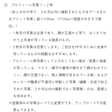
③ プロフィール写真１～２枚
（本人のみが写り、３か月以内に撮影されたものをデータまた
はプリント写真Ｌ版＜ﾖｺ90㎜・ﾀﾃ130㎜＞程度の大きさで提
出。）
・１枚目の写真は必須であり、顔が正面から写り、はっきりわ
かり上半身が写っている縦長のもの。
・２枚目の写真は任意とします。ご自分をPRするために全身が
写っているものの掲載をおすすめします。
・プロフィール用写真としてふさわしくない場合（背景に他者
が写っている、マスク・帽子の着用や暗すぎて顔がわかりに
くい、顔が正面でない、個人情報が含まれている等）および
センターの職員が不適切と判断した写真（編集・合成で加工
された写真、３か月以内の撮影でない写真等）のは、差替え
を求めます。
※登録済みの写真はいつでも変更ができ、アップロードでの変
更もできます。