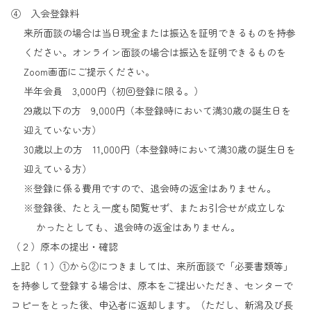
④ 入会登録料
来所面談の場合は当日現金または振込を証明できるものを持参
ください。オンライン面談の場合は振込を証明できるものを
Zoom画面にご提示ください。
半年会員 3,000円（初回登録に限る。）
29歳以下の方 9,000円（本登録時において満30歳の誕生日を
迎えていない方）
30歳以上の方 11,000円（本登録時において満30歳の誕生日を
迎えている方）
※登録に係る費用ですので、退会時の返金はありません。
※登録後、たとえ一度も閲覧せず、またお引合せが成立しな
かったとしても、退会時の返金はありません。
（２）原本の提出・確認
上記（１）①から②につきましては、来所面談で「必要書類等」
を持参して登録する場合は、原本をご提出いただき、センターで
コピーをとった後、申込者に返却します。（ただし、新潟及び長