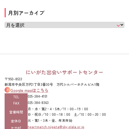
月別アーカイブ
にいがた出会いサポートセンター
〒950-8533
新潟市中央区万代1丁目3番30号 万代シルバーホテルビル1階
Google mapはこちら
025-384-4151‌
TEL
025-384-8363‌
FAX
月・水・第2・4・5木／11：00～19：00
営業時間
日・祝日／10：00～18：00 土／10：00～20：00
火・第1・3木・金、年末年始
定休日
heartmatch.niigata@sky.plala.or.jp
e-mail