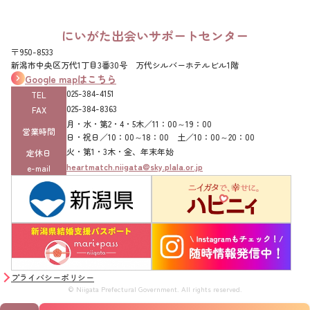
にいがた出会いサポートセンター
〒950-8533
新潟市中央区万代1丁目3番30号 万代シルバーホテルビル1階
Google mapはこちら
025-384-4151‌
TEL
025-384-8363‌
FAX
月・水・第2・4・5木／11：00～19：00
営業時間
日・祝日／10：00～18：00 土／10：00～20：00
火・第1・3木・金、年末年始
定休日
heartmatch.niigata@sky.plala.or.jp
e-mail
プライバシーポリシー
© Niigata Prefectural Government. All rights reserved.