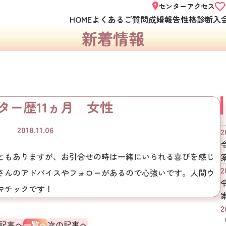
センターアクセス
HOME
よくあるご質問
成婚報告
性格診断
入
新着情報
ター歴11ヵ月 女性
2018.11.06
2
ともありますが、お引合せの時は一緒にいられる喜びを感じ
2
さんのアドバイスやフォローがあるので心強いです。人間ウ
マチックです！
2
記事へ
一覧へ
次の記事へ