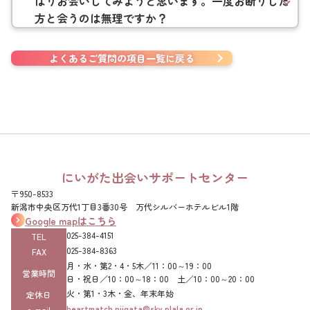
はりお会いしてみようと思います。一度お断りした
方と会うのは無理ですか？
よくあるご質問の項目一覧に戻る
にいがた出会いサポートセンター
〒950-8533
新潟市中央区万代1丁目3番30号 万代シルバーホテルビル1階
Google mapはこちら
025-384-4151‌
TEL
025-384-8363‌
FAX
月・水・第2・4・5木／11：00～19：00
営業時間
日・祝日／10：00～18：00 土／10：00～20：00
火・第1・3木・金、年末年始
定休日
heartmatch.niigata@sky.plala.or.jp
e-mail