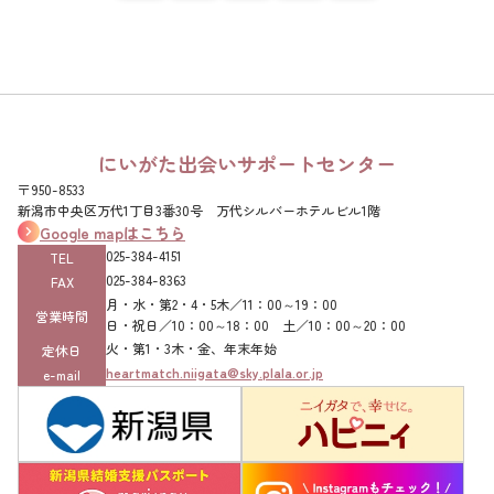
にいがた出会いサポートセンター
〒950-8533
新潟市中央区万代1丁目3番30号 万代シルバーホテルビル1階
Google mapはこちら
025-384-4151‌
TEL
025-384-8363‌
FAX
月・水・第2・4・5木／11：00～19：00
営業時間
日・祝日／10：00～18：00 土／10：00～20：00
火・第1・3木・金、年末年始
定休日
heartmatch.niigata@sky.plala.or.jp
e-mail