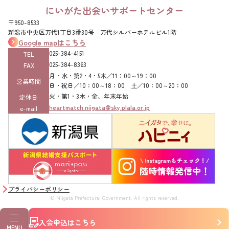
にいがた出会いサポートセンター
〒950-8533
新潟市中央区万代1丁目3番30号 万代シルバーホテルビル1階
Google mapはこちら
025-384-4151‌
TEL
025-384-8363‌
FAX
月・水・第2・4・5木／11：00～19：00
営業時間
日・祝日／10：00～18：00 土／10：00～20：00
火・第1・3木・金、年末年始
定休日
heartmatch.niigata@sky.plala.or.jp
e-mail
プライバシーポリシー
© Niigata Prefectural Government. All rights reserved.
入会申込はこちら