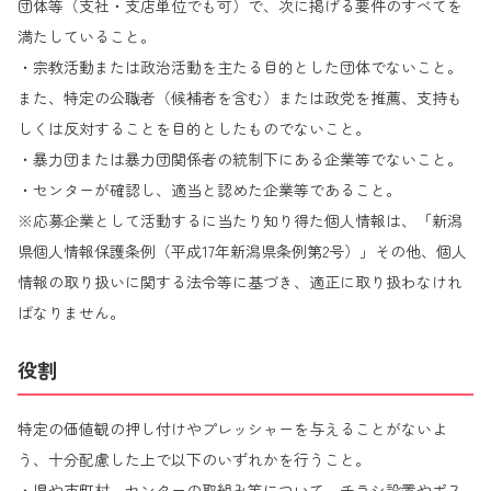
団体等（支社・支店単位でも可）で、次に掲げる要件のすべてを
満たしていること。
・宗教活動または政治活動を主たる目的とした団体でないこと。
また、特定の公職者（候補者を含む）または政党を推薦、支持も
しくは反対することを目的としたものでないこと。
・暴力団または暴力団関係者の統制下にある企業等でないこと。
・センターが確認し、適当と認めた企業等であること。
※応募企業として活動するに当たり知り得た個人情報は、「新潟
県個人情報保護条例（平成17年新潟県条例第2号）」その他、個人
情報の取り扱いに関する法令等に基づき、適正に取り扱わなけれ
ばなりません。
役割
特定の価値観の押し付けやプレッシャーを与えることがないよ
う、十分配慮した上で以下のいずれかを行うこと。
・県や市町村、センターの取組み等について、チラシ設置やポス