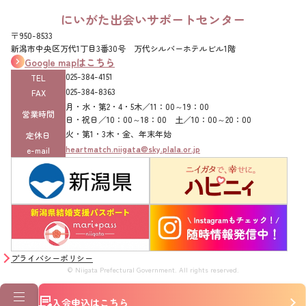
にいがた出会いサポートセンター
〒950-8533
新潟市中央区万代1丁目3番30号 万代シルバーホテルビル1階
Google mapはこちら
025-384-4151‌
TEL
025-384-8363‌
FAX
月・水・第2・4・5木／11：00～19：00
営業時間
日・祝日／10：00～18：00 土／10：00～20：00
火・第1・3木・金、年末年始
定休日
heartmatch.niigata@sky.plala.or.jp
e-mail
プライバシーポリシー
© Niigata Prefectural Government. All rights reserved.
入会申込はこちら